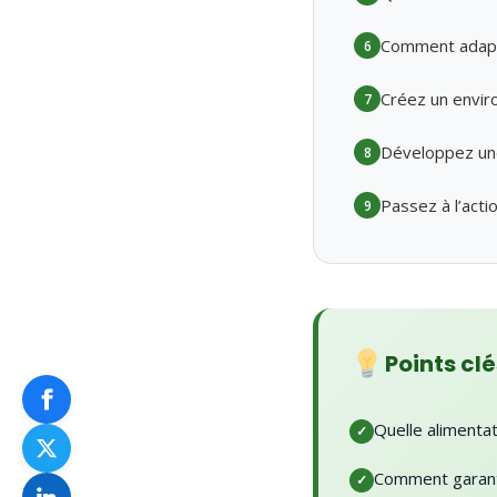
Comment adapte
6
Créez un envir
7
Développez une
8
Passez à l’acti
9
Points clé
Quelle alimentat
Comment garanti