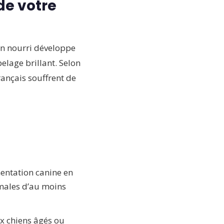
de votre
ien nourri développe
lage brillant. Selon
rançais souffrent de
mentation canine en
imales d’au moins
ux chiens âgés ou