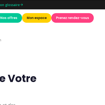
on glossaire
Nos offres
Mon espace
Prenez rendez-vous
n
e Votre