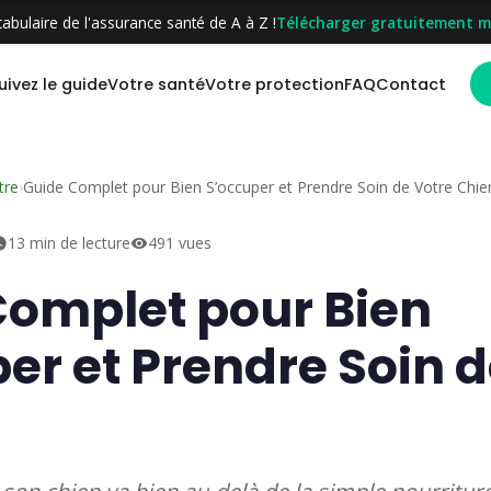
abulaire de l'assurance santé de A à Z !
Télécharger gratuitement m
uivez le guide
Votre santé
Votre protection
FAQ
Contact
tre
›
Guide Complet pour Bien S’occuper et Prendre Soin de Votre Chie
13 min de lecture
491 vues
Complet pour Bien
er et Prendre Soin d