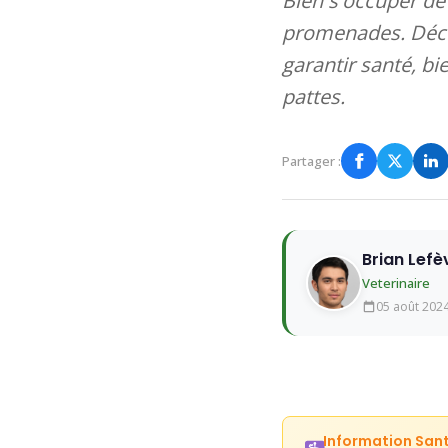
Bien s'occuper de 
promenades. Décou
garantir santé, b
pattes.
Partager :
Brian Lefè
Veterinaire
05 août 202
Information San