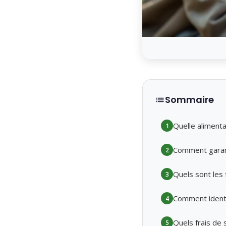
Sommaire
Quelle alimenta
1
Comment garant
2
Quels sont les
3
Comment identi
4
Quels frais de
5