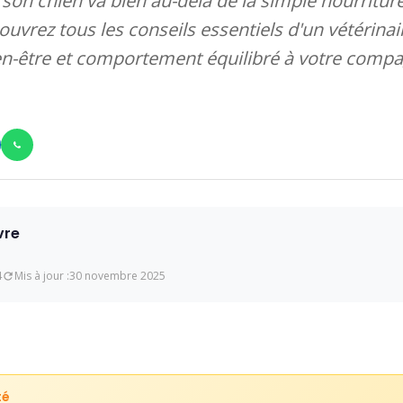
son chien va bien au-delà de la simple nourriture
vrez tous les conseils essentiels d'un vétérinai
ien-être et comportement équilibré à votre comp
vre
4
Mis à jour :
30 novembre 2025
té