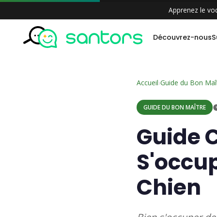
Aller
Apprenez le voc
au
contenu
Découvrez-nous
S
Accueil
›
Guide du Bon Maî
GUIDE DU BON MAÎTRE
Guide 
S'occup
Chien