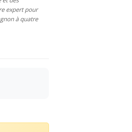
 et des
re expert pour
agnon à quatre