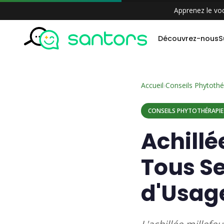
Aller
Apprenez le voc
au
contenu
Découvrez-nous
S
Accueil
›
Conseils Phytothé
CONSEILS PHYTOTHÉRAPIE
Achillé
Tous Se
d'Usag