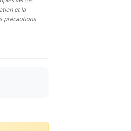
tiples vertus
tion et la
es précautions