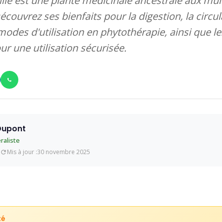
uille est une plante médicinale ancestrale aux mul
couvrez ses bienfaits pour la digestion, la circula
 modes d'utilisation en phytothérapie, ainsi que l
r une utilisation sécurisée.
 Dupont
raliste
Mis à jour :
30 novembre 2025
té