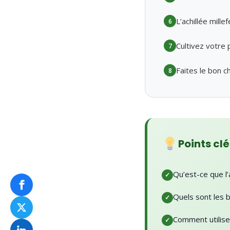
L’achillée mill
6
Cultivez votre p
7
Faites le bon c
8
Points clé
Qu’est-ce que l’a
Quels sont les bi
Comment utiliser 