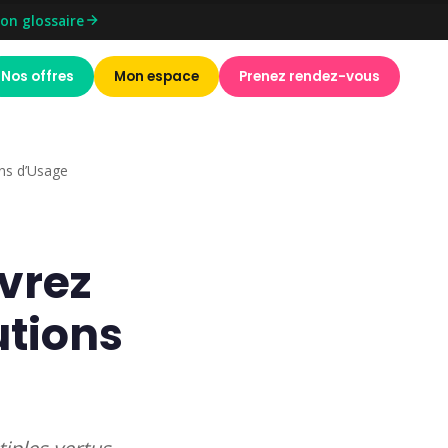
on glossaire
Nos offres
Mon espace
Prenez rendez-vous
ons d’Usage
uvrez
utions