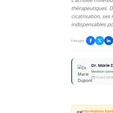
L'achillée millefe
thérapeutiques. Dé
cicatrisation, ses
indispensables pou
Partager :
Dr. Marie
Medecin Gene
10 avril 2018
Information San