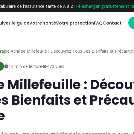
abulaire de l'assurance santé de A à Z !
Télécharger gratuitement m
uivez le guide
Votre santé
Votre protection
FAQ
Contact
rapie
›
Achillée Millefeuille : Découvrez Tous Ses Bienfaits et Précauti
12 min de lecture
470 vues
e Millefeuille : Déco
s Bienfaits et Préca
e