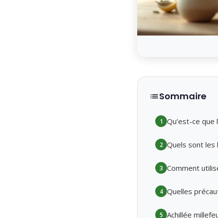
Sommaire
Qu’est-ce que l’
1
Quels sont les b
2
Comment utiliser
3
Quelles précauti
4
Achillée millef
5