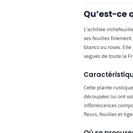
Qu’est-ce q
L’achillée millefeuil
ses feuilles finemen
blancs ou roses. Elle
vagues de toute la F
Caractéristiq
Cette plante rustiqu
découpées lui ont val
inflorescences compo
fleurs, feuilles et ti
Où se procurer 