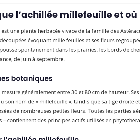
ue l’achillée millefeuille et où 
le est une plante herbacée vivace de la famille des Astéra
t découpées évoquant mille feuilles et ses fleurs regroup
 pousse spontanément dans les prairies, les bords de chem
rance, de juin à septembre.
ues botaniques
e mesure généralement entre 30 et 80 cm de hauteur. Ses f
u son nom de « millefeuille », tandis que sa tige droite e
sées de nombreuses petites fleurs. Toutes les parties aér
ges – contiennent des principes actifs utilisés en phytothér
l’achillée millefeuille