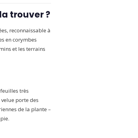
la trouver ?
cées, reconnaissable à
ées en corymbes
ins et les terrains
euilles très
t velue porte des
iennes de la plante –
apie.