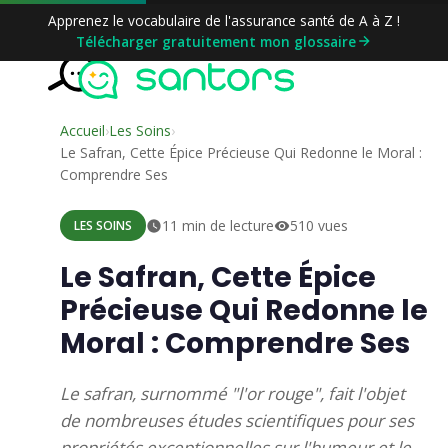
Aller
Apprenez le vocabulaire de l'assurance santé de A à Z !
au
Télécharger gratuitement mon glossaire
contenu
Accueil
›
Les Soins
›
Le Safran, Cette Épice Précieuse Qui Redonne le Moral :
Comprendre Ses
11 min de lecture
510 vues
LES SOINS
Le Safran, Cette Épice
Précieuse Qui Redonne le
Moral : Comprendre Ses
Le safran, surnommé "l'or rouge", fait l'objet
de nombreuses études scientifiques pour ses
propriétés exceptionnelles sur l'humeur et le