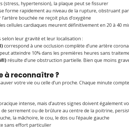
rs (stress, hypertension), la plaque peut se fissurer
 se forme rapidement au niveau de la rupture, obstruant par
 l’artère bouchée ne reçoit plus d’oxygène
 les cellules cardiaques meurent définitivement en 20 à 40 m
selon leur gravité et leur localisation :
I)
correspond à une occlusion complète d’une artère coronaire
 peut atteindre 10% dans les premières heures sans traiteme
MI)
résulte d’une obstruction partielle. Bien que moins grav
e à reconnaître ?
auver votre vie ou celle d’un proche. Chaque minute compte :
oracique intense, mais d’autres signes doivent également vou
 de serrement ou de brûlure au centre de la poitrine, persi
uche, la mâchoire, le cou, le dos ou l’épaule gauche
te sans effort particulier