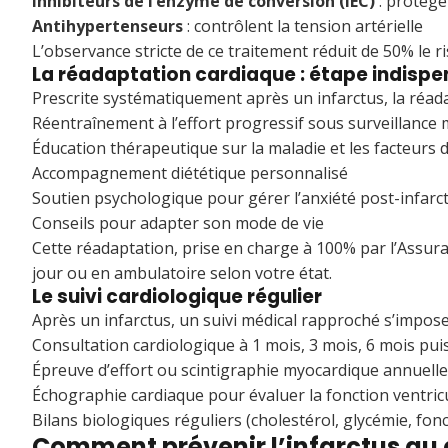
Inhibiteurs de l’enzyme de conversion (IEC)
: protège
Antihypertenseurs
: contrôlent la tension artérielle
L’observance stricte de ce traitement réduit de 50% le 
La réadaptation cardiaque : étape indisp
Prescrite systématiquement après un infarctus, la ré
Réentraînement à l’effort progressif sous surveillance 
Éducation thérapeutique sur la maladie et les facteurs 
Accompagnement diététique personnalisé
Soutien psychologique pour gérer l’anxiété post-infarc
Conseils pour adapter son mode de vie
Cette réadaptation, prise en charge à 100% par l’Assuran
jour ou en ambulatoire selon votre état.
Le suivi cardiologique régulier
Après un infarctus, un suivi médical rapproché s’impose
Consultation cardiologique à 1 mois, 3 mois, 6 mois pui
Épreuve d’effort ou scintigraphie myocardique annuelle
Échographie cardiaque pour évaluer la fonction ventric
Bilans biologiques réguliers (cholestérol, glycémie, fon
Comment prévenir l’infarctus au 