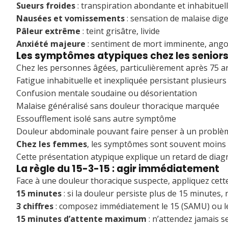
Sueurs froides
: transpiration abondante et inhabituel
Nausées et vomissements
: sensation de malaise dige
Pâleur extrême
: teint grisâtre, livide
Anxiété majeure
: sentiment de mort imminente, ango
Les symptômes atypiques chez les senior
Chez les personnes âgées, particulièrement après 75 ans,
Fatigue inhabituelle et inexpliquée persistant plusieurs
Confusion mentale soudaine ou désorientation
Malaise généralisé sans douleur thoracique marquée
Essoufflement isolé sans autre symptôme
Douleur abdominale pouvant faire penser à un problèm
Chez les femmes
, les symptômes sont souvent moins 
Cette présentation atypique explique un retard de diagn
La règle du 15-3-15 : agir immédiatement
Face à une douleur thoracique suspecte, appliquez cette 
15 minutes
: si la douleur persiste plus de 15 minutes
3 chiffres
: composez immédiatement le 15 (SAMU) ou l
15 minutes d’attente maximum
: n’attendez jamais s