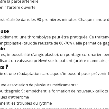
re la paroi artérielle
nir l’artère ouverte
 est réalisée dans les 90 premières minutes. Chaque minute 
euse
 rapidement, une thrombolyse peut être pratiquée. Ce traite
l’angioplastie (taux de réussite de 60-70%), elle permet de 
ale
res, impossibilité d’angioplastie), un pontage coronarien pe
lisant un vaisseau prélevé sur le patient (artère mammaire,
s ?
e et une réadaptation cardiaque s’imposent pour prévenir les
une association de plusieurs médicaments :
 ou ticagrelor) : empêchent la formation de nouveaux caillo
laques d’athérome
ennent les troubles du rythme