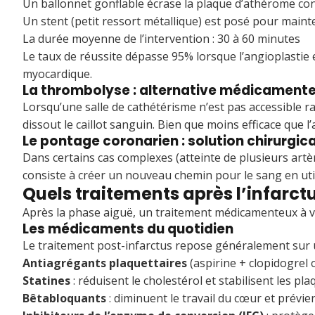
Un ballonnet gonflable écrase la plaque d’athérome cont
Un stent (petit ressort métallique) est posé pour mainte
La durée moyenne de l’intervention : 30 à 60 minutes
Le taux de réussite dépasse 95% lorsque l’angioplastie
myocardique.
La thrombolyse : alternative médicament
Lorsqu’une salle de cathétérisme n’est pas accessible
dissout le caillot sanguin. Bien que moins efficace que 
Le pontage coronarien : solution chirurgic
Dans certains cas complexes (atteinte de plusieurs artè
consiste à créer un nouveau chemin pour le sang en uti
Quels traitements après l’infarctu
Après la phase aiguë, un traitement médicamenteux à vi
Les médicaments du quotidien
Le traitement post-infarctus repose généralement sur 
Antiagrégants plaquettaires
(aspirine + clopidogrel
Statines
: réduisent le cholestérol et stabilisent les p
Bêtabloquants
: diminuent le travail du cœur et prévi