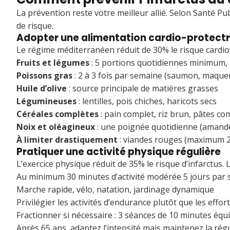
La prévention reste votre meilleur allié. Selon Santé P
de risque.
Adopter une alimentation cardio-protectr
Le régime méditerranéen réduit de 30% le risque cardiova
Fruits et légumes
: 5 portions quotidiennes minimum, 
Poissons gras
: 2 à 3 fois par semaine (saumon, maque
Huile d’olive
: source principale de matières grasses
Légumineuses
: lentilles, pois chiches, haricots secs
Céréales complètes
: pain complet, riz brun, pâtes co
Noix et oléagineux
: une poignée quotidienne (amande
À limiter drastiquement
: viandes rouges (maximum 2 f
Pratiquer une activité physique régulière
L’exercice physique réduit de 35% le risque d’infarctus. 
Au minimum 30 minutes d’activité modérée 5 jours par
Marche rapide, vélo, natation, jardinage dynamique
Privilégier les activités d’endurance plutôt que les effor
Fractionner si nécessaire : 3 séances de 10 minutes équ
Après 65 ans, adaptez l’intensité mais maintenez la rég