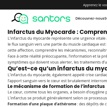
Apprenez le voc
Découvrez-nous
S
Infarctus du Myocarde : Compren
L’infarctus du myocarde représente une urgence vitale 
le flux sanguin vers une partie du muscle cardiaque est
cette affection, comprendre les mécanismes, reconnaître
Face à cette réalité préoccupante, l’information et la 
symptômes qui doivent vous alerter, les traitements d’ur
Qu’est-ce qu’un infarctus du my
L’infarctus du myocarde, également appelé crise cardia
l’apport sanguin vers le cœur est brutalement interro
Le mécanisme de formation de l’infarctus
Le cœur, comme tous les organes, a besoin d’oxygène po
L’infarctus se produit généralement selon ce processus 
Formation d’une plaque d’athérome
: des dépôts de 