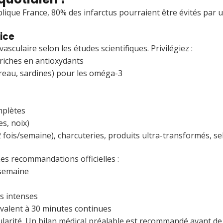
ublique France, 80% des infarctus pourraient être évités par 
ice
sculaire selon les études scientifiques. Privilégiez :
riches en antioxydants
reau, sardines) pour les oméga-3
mplètes
s, noix)
ois/semaine), charcuteries, produits ultra-transformés, sel
Les recommandations officielles :
 semaine
ts intenses
ivalent à 30 minutes continues
ularité. Un bilan médical préalable est recommandé avant de 