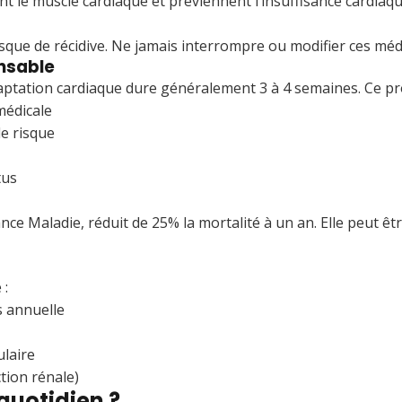
nt le muscle cardiaque et préviennent l’insuffisance cardiaq
risque de récidive. Ne jamais interrompre ou modifier ces mé
ensable
adaptation cardiaque dure généralement 3 à 4 semaines. Ce
médicale
de risque
tus
ce Maladie, réduit de 25% la mortalité à un an. Elle peut êtr
 :
s annuelle
ulaire
ction rénale)
quotidien ?