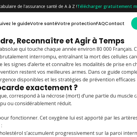
abulaire de l'assurance santé de A à Z !
Télécharger gratuitement m
uivez le guide
Votre santé
Votre protection
FAQ
Contact
dre, Reconnaître et Agir à Temps
absolue qui touche chaque année environ 80 000 Français. C
 brutalement interrompu, entraînant la mort des cellules car
 les signes d’alerte et connaître les modalités de prise en 
prévention restent vos meilleures armes. Dans ce guide comple
gence disponibles et les stratégies de prévention efficaces 
ocarde exactement ?
que, correspond à la nécrose (mort) d’une partie du muscle
mpu ou considérablement réduit.
ur fonctionner. Cet oxygène lui est apporté par les artères 
:
cholestérol s’accumulent progressivement sur la paroi inter