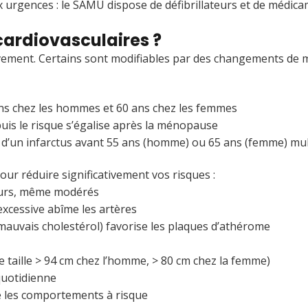
 urgences : le SAMU dispose de défibrillateurs et de médic
 cardiovasculaires ?
ivement. Certains sont modifiables par des changements de m
ans chez les hommes et 60 ans chez les femmes
uis le risque s’égalise après la ménopause
 d’un infarctus avant 55 ans (homme) ou 65 ans (femme) mult
r réduire significativement vos risques :
umeurs, même modérés
 excessive abîme les artères
mauvais cholestérol) favorise les plaques d’athérome
e taille > 94 cm chez l’homme, > 80 cm chez la femme)
quotidienne
ise les comportements à risque